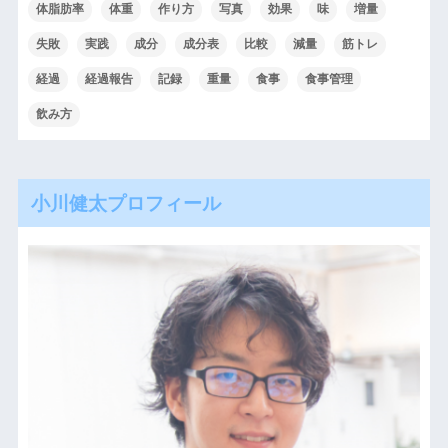
体脂肪率
体重
作り方
写真
効果
味
増量
失敗
実践
成分
成分表
比較
減量
筋トレ
経過
経過報告
記録
重量
食事
食事管理
飲み方
小川健太プロフィール