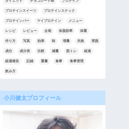
ダイエット
チョコレート味
プロテイン
プロテインスイーツ
プロテインスナック
プロテインバー
マイプロテイン
メニュー
レシピ
レビュー
企画
体脂肪率
体重
作り方
写真
効果
味
増量
失敗
実践
成分
成分表
比較
減量
筋トレ
経過
経過報告
記録
重量
食事
食事管理
飲み方
小川健太プロフィール