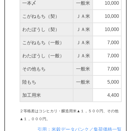
一本〆
一般米
10,000
こがねもち（契）
ＪＡ米
10,000
わたぼうし（契）
ＪＡ米
10,000
こがねもち（一般）
ＪＡ米
7,000
わたぼうし（一般）
ＪＡ米
7,000
その他もち
一般米
7,000
陸もち
一般米
5,000
加工用米
4,400
２等格差はコシヒカリ・醸造用米▲１，５００円、その他
▲１，０００円。
引用：米穀データバンク／集荷価格一覧