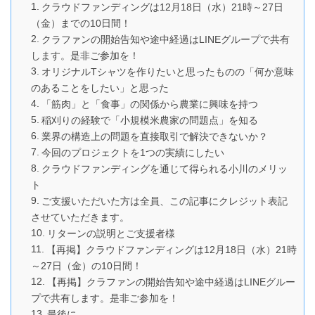
クラウドファンディングは12月18日（水）21時～27日
（金）までの10日間！
クラファンの開始告知や途中経過はLINEグループで共有
します。是非ご参加を！
オリジナルTシャツを作りたいと思ったものの「何か意味
のあることをしたい」と思った
「筋肉」と「食事」の関係から農業に興味を持つ
稲刈りの経験で「小規模米農家の問題点」を知る
業界の構造上の問題を直接取引で解決できないか？
今回のプロジェクトを1つの実績にしたい
クラウドファンディングを通じて得られる小川のメリッ
ト
ご支援いただいた方は全員、この記事にクレジット表記
させていただきます。
リターンの説明とご支援者様
【再掲】クラウドファンディングは12月18日（水）21時
～27日（金）の10日間！
【再掲】クラファンの開始告知や途中経過はLINEグルー
プで共有します。是非ご参加を！
最後に