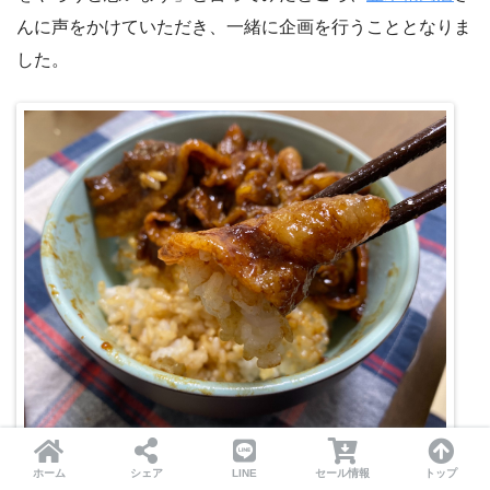
んに声をかけていただき、一緒に企画を行うこととなりま
した。
2020年7月4日
ホーム
シェア
LINE
セール情報
トップ
並木精肉店からいただいた「イベリコ豚ベジョータ