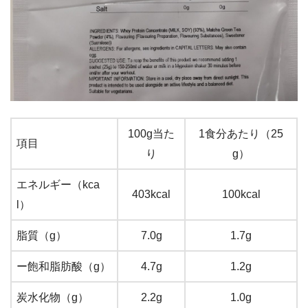
100g当た
1食分あたり（25
項目
り
g）
エネルギー（kca
403kcal
100kcal
l）
脂質（g）
7.0g
1.7g
ー飽和脂肪酸（g）
4.7g
1.2g
炭水化物（g）
2.2g
1.0g