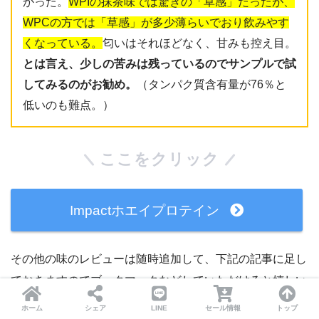
かった。
WPIの抹茶味では驚きの「草感」だったが、
WPCの方では「草感」が多少薄らいでおり飲みやす
くなっている。
匂いはそれほどなく、甘みも控え目。
とは言え、少しの苦みは残っているのでサンプルで試
してみるのがお勧め。
（タンパク質含有量が76％と
低いのも難点。）
ここをクリック
Impactホエイプロテイン
その他の味のレビューは随時追加して、下記の記事に足し
ておきますのでブックマークなどしていただけると嬉しい
です！
ホーム
シェア
LINE
セール情報
トップ