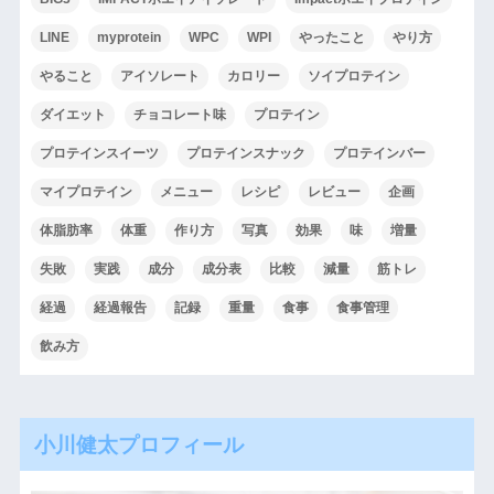
LINE
myprotein
WPC
WPI
やったこと
やり方
やること
アイソレート
カロリー
ソイプロテイン
ダイエット
チョコレート味
プロテイン
プロテインスイーツ
プロテインスナック
プロテインバー
マイプロテイン
メニュー
レシピ
レビュー
企画
体脂肪率
体重
作り方
写真
効果
味
増量
失敗
実践
成分
成分表
比較
減量
筋トレ
経過
経過報告
記録
重量
食事
食事管理
飲み方
小川健太プロフィール