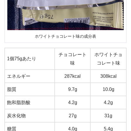
ホワイトチョコレート味の成分表
チョコレート
ホワイトチョ
1個75gあたり
味
コレート味
エネルギー
287kcal
308kcal
脂質
9.7g
10.0g
飽和脂肪酸
4.2g
4.2g
炭水化物
27g
31g
糖質
4.0g
5.4g