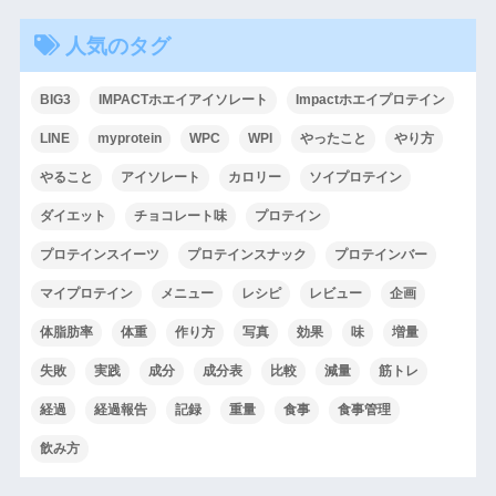
人気のタグ
BIG3
IMPACTホエイアイソレート
Impactホエイプロテイン
LINE
myprotein
WPC
WPI
やったこと
やり方
やること
アイソレート
カロリー
ソイプロテイン
ダイエット
チョコレート味
プロテイン
プロテインスイーツ
プロテインスナック
プロテインバー
マイプロテイン
メニュー
レシピ
レビュー
企画
体脂肪率
体重
作り方
写真
効果
味
増量
失敗
実践
成分
成分表
比較
減量
筋トレ
経過
経過報告
記録
重量
食事
食事管理
飲み方