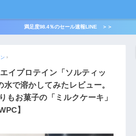
満足度98.4％のセール速報LINE ＞＞
イン
tホエイプロテイン「ソルティッ
lの水で溶かしてみたレビュー。
りもお菓子の「ミルクケーキ」
WPC】