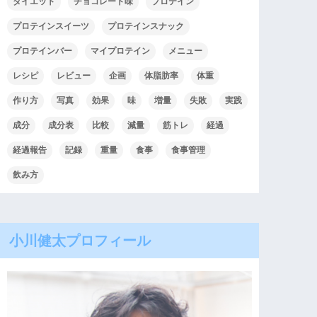
ダイエット
チョコレート味
プロテイン
プロテインスイーツ
プロテインスナック
プロテインバー
マイプロテイン
メニュー
レシピ
レビュー
企画
体脂肪率
体重
作り方
写真
効果
味
増量
失敗
実践
成分
成分表
比較
減量
筋トレ
経過
経過報告
記録
重量
食事
食事管理
飲み方
小川健太プロフィール