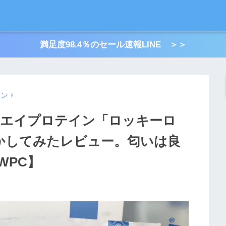
満足度98.4％のセール速報LINE ＞＞
イン
tホエイプロテイン「ロッキーロ
溶かしてみたレビュー。匂いは良
WPC】