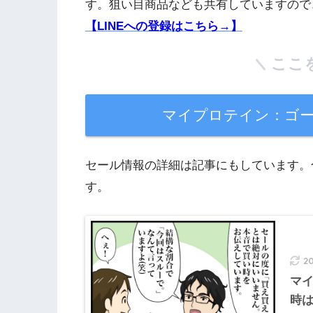
す。狙い目商品なども共有していますので
【LINEへの登録はこちら→】
ここ
マイプロテイン：ゴ
セール情報の詳細は記事にもしています。
す。
2
マ
時