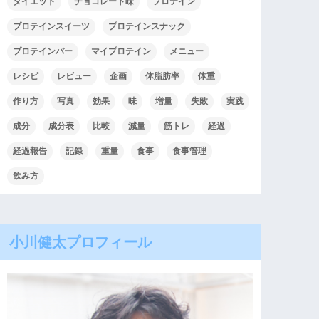
ダイエット
チョコレート味
プロテイン
プロテインスイーツ
プロテインスナック
プロテインバー
マイプロテイン
メニュー
レシピ
レビュー
企画
体脂肪率
体重
作り方
写真
効果
味
増量
失敗
実践
成分
成分表
比較
減量
筋トレ
経過
経過報告
記録
重量
食事
食事管理
飲み方
小川健太プロフィール