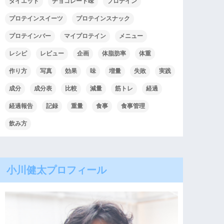
ダイエット
チョコレート味
プロテイン
プロテインスイーツ
プロテインスナック
プロテインバー
マイプロテイン
メニュー
レシピ
レビュー
企画
体脂肪率
体重
作り方
写真
効果
味
増量
失敗
実践
成分
成分表
比較
減量
筋トレ
経過
経過報告
記録
重量
食事
食事管理
飲み方
小川健太プロフィール