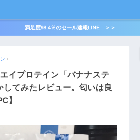
満足度98.4％のセール速報LINE ＞＞
イン
tホエイプロテイン「バナナステ
溶かしてみたレビュー。匂いは良
PC】