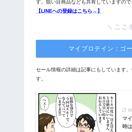
す。狙い目商品なども共有していますので
【LINEへの登録はこちら→】
ここ
マイプロテイン：ゴ
セール情報の詳細は記事にもしています。
す。
2
マ
時