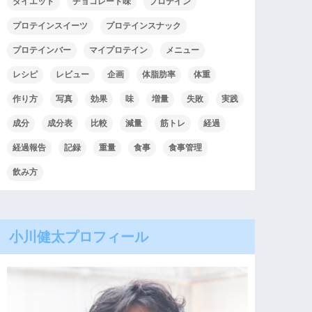
ダイエット
チョコレート味
プロテイン
プロテインスイーツ
プロテインスナック
プロテインバー
マイプロテイン
メニュー
レシピ
レビュー
企画
体脂肪率
体重
作り方
写真
効果
味
増量
失敗
実践
成分
成分表
比較
減量
筋トレ
経過
経過報告
記録
重量
食事
食事管理
飲み方
小川健太プロフィール